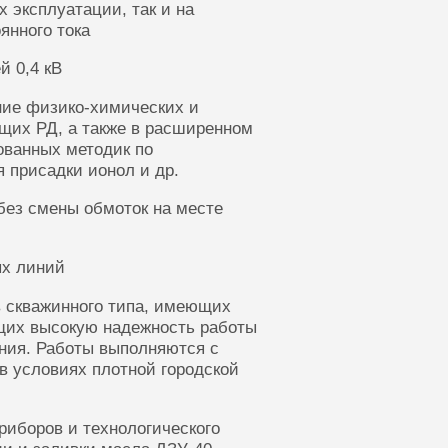
 эксплуатации, так и на
янного тока
й 0,4 кВ
ние физико-химических и
щих РД, а также в расширенном
ованных методик по
 присадки ионол и др.
без смены обмоток на месте
ых линий
 скважинного типа, имеющих
щих высокую надежность работы
ания. Работы выполняются с
в условиях плотной городской
риборов и технологического