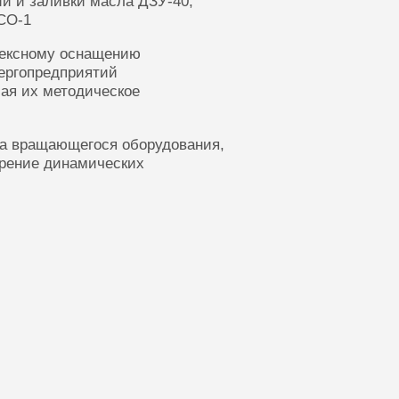
ии и заливки масла ДЗУ-40,
СО-1
лексному оснащению
ергопредприятий
ая их методическое
ка вращающегося оборудования,
ерение динамических