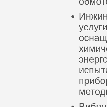
обмот
Инжин
услуг
оснащ
химич
энерг
испыт
прибо
метод
Вибро