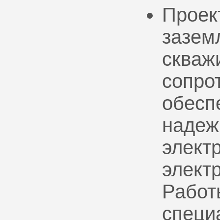
Проек
зазем
скваж
сопро
обесп
надеж
электр
элект
Работ
специ