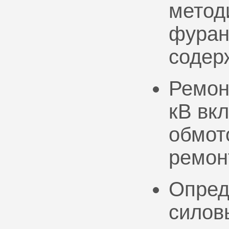
метод
фуран
содер
Ремон
кВ вк
обмото
ремон
Опред
силов