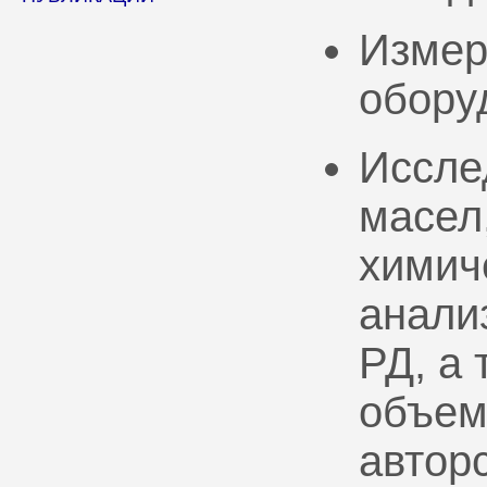
Измер
обору
Иссле
масел
химич
анали
РД, а
объем
автор