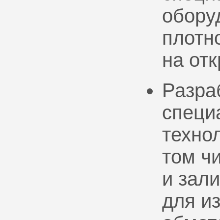
обору
плотно
на от
Разра
специ
техно
том ч
и зал
для и