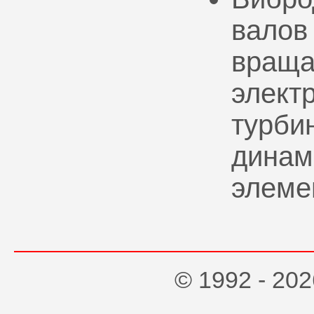
валов
враща
элект
турбин
динам
элеме
© 1992 - 2