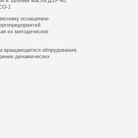
ии и заливки масла ДЗУ-40,
СО-1
лексному оснащению
ергопредприятий
ая их методическое
ка вращающегося оборудования,
ерение динамических