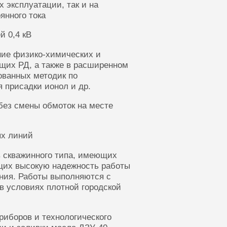
 эксплуатации, так и на
янного тока
й 0,4 кВ
ние физико-химических и
щих РД, а также в расширенном
ованных методик по
 присадки ионол и др.
без смены обмоток на месте
ых линий
 скважинного типа, имеющих
щих высокую надежность работы
ания. Работы выполняются с
в условиях плотной городской
риборов и технологического