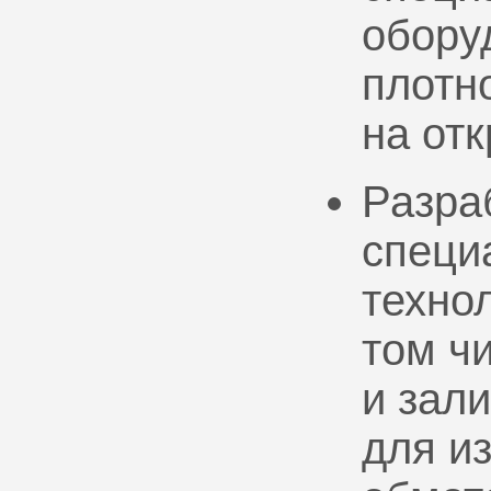
обору
плотно
на от
Разра
специ
техно
том ч
и зал
для и