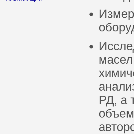
Измер
обору
Иссле
масел
химич
анали
РД, а
объем
автор