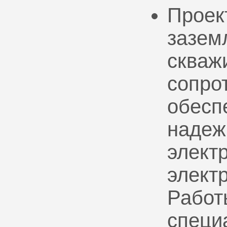
Проек
зазем
скваж
сопро
обесп
надеж
электр
элект
Работ
специ