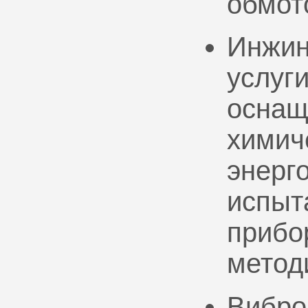
обмот
Инжин
услуг
оснащ
химич
энерг
испыт
прибо
метод
Вибро