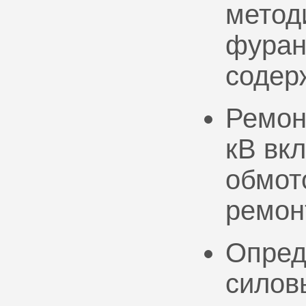
метод
фуран
содер
Ремон
кВ вк
обмото
ремон
Опред
силов