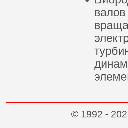
валов
враща
элект
турбин
динам
элеме
© 1992 - 2