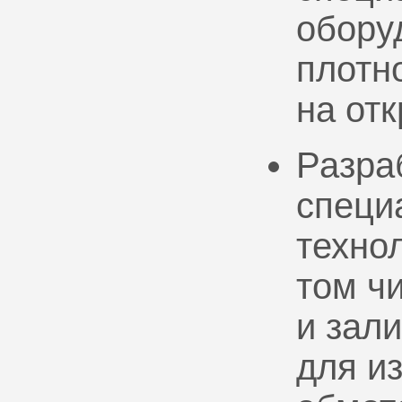
обору
плотно
на от
Разра
специ
техно
том ч
и зал
для и