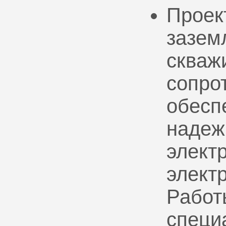
Проек
зазем
скваж
сопро
обесп
надеж
электр
элект
Работ
специ