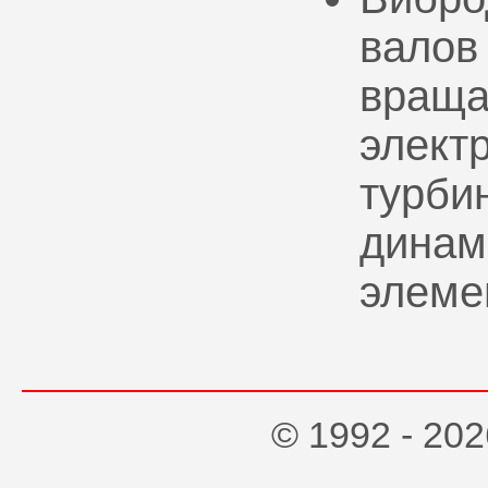
валов
враща
элект
турбин
динам
элеме
© 1992 - 2