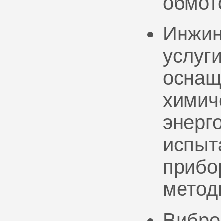
обмот
Инжин
услуг
оснащ
химич
энерг
испыт
прибо
метод
Вибро