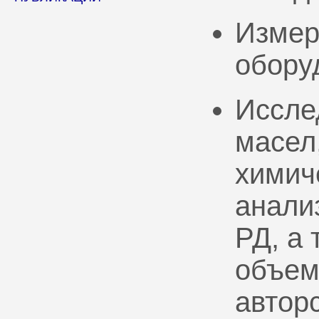
Измер
обору
Иссле
масел
химич
анали
РД, а
объем
автор