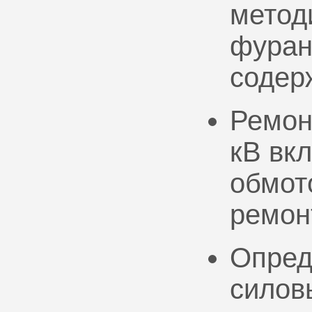
метод
фуран
содер
Ремон
кВ вк
обмото
ремон
Опред
силов