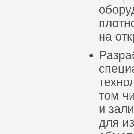
обору
плотно
на от
Разра
специ
техно
том ч
и зал
для и