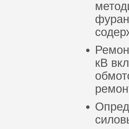
метод
фуран
содер
Ремон
кВ вк
обмото
ремон
Опред
силов