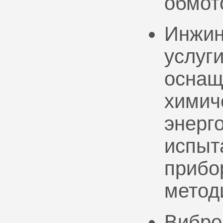
обмот
Инжин
услуг
оснащ
химич
энерг
испыт
прибо
метод
Вибро