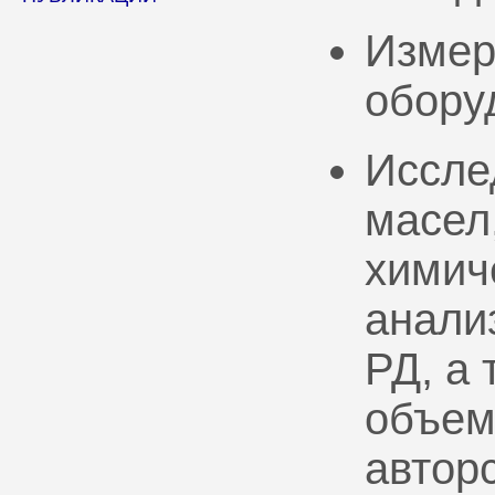
Измер
обору
Иссле
масел
химич
анали
РД, а
объем
автор