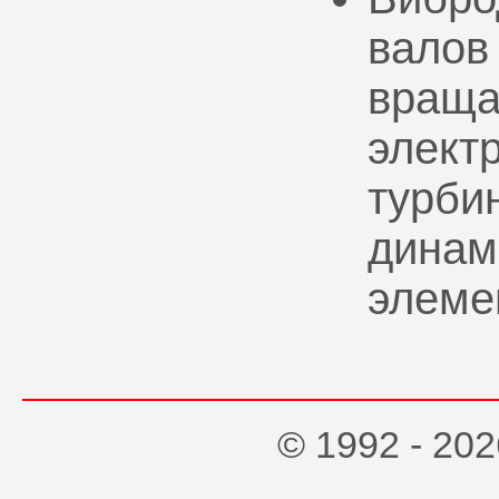
валов
враща
элект
турбин
динам
элеме
© 1992 - 2