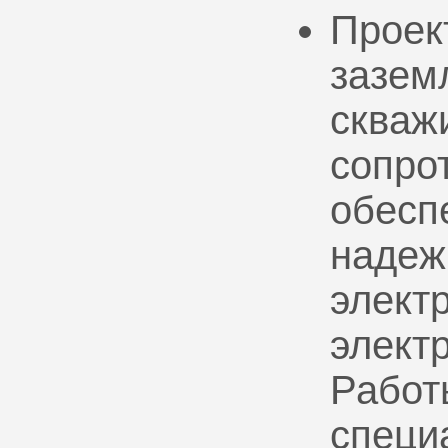
Проек
зазем
скваж
сопро
обесп
надеж
электр
элект
Работ
специ