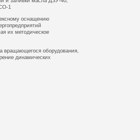
ии и заливки масла ДЗУ-40,
СО-1
лексному оснащению
ергопредприятий
ая их методическое
ка вращающегося оборудования,
ерение динамических