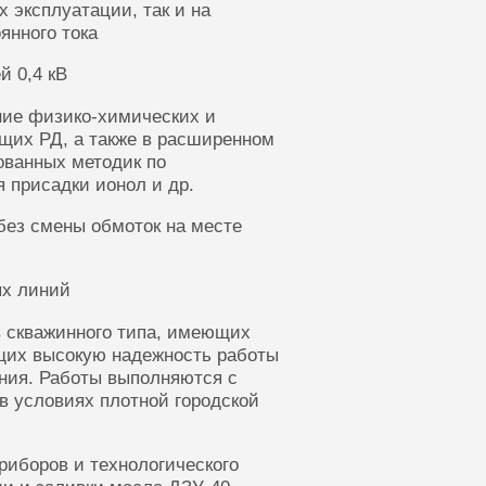
 эксплуатации, так и на
янного тока
й 0,4 кВ
ние физико-химических и
щих РД, а также в расширенном
ованных методик по
 присадки ионол и др.
без смены обмоток на месте
ых линий
 скважинного типа, имеющих
щих высокую надежность работы
ания. Работы выполняются с
в условиях плотной городской
риборов и технологического