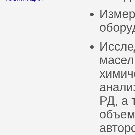
Измер
обору
Иссле
масел
химич
анали
РД, а
объем
автор