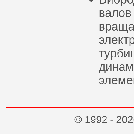
валов
враща
элект
турбин
динам
элеме
© 1992 - 2