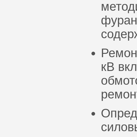
метод
фуран
содер
Ремон
кВ вк
обмото
ремон
Опред
силов