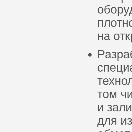
обору
плотно
на от
Разра
специ
техно
том ч
и зал
для и