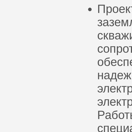
Проек
зазем
скваж
сопро
обесп
надеж
электр
элект
Работ
специ