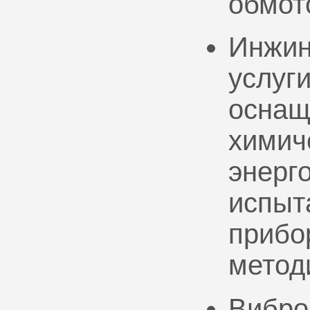
обмот
Инжин
услуг
оснащ
химич
энерг
испыт
прибо
метод
Вибро