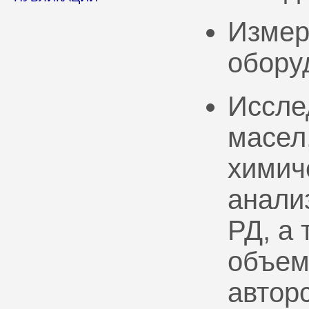
Измер
обору
Иссле
масел
химич
анали
РД, а
объем
автор