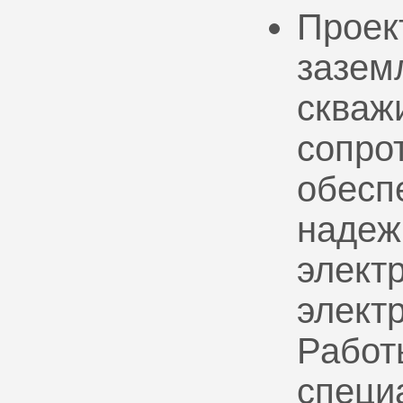
Проек
зазем
скваж
сопро
обесп
надеж
электр
элект
Работ
специ