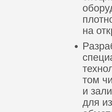
обору
плотно
на от
Разра
специ
техно
том ч
и зал
для и