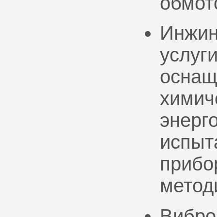
обмот
Инжин
услуг
оснащ
химич
энерг
испыт
прибо
метод
Вибро