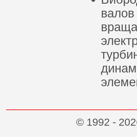
валов
враща
элект
турбин
динам
элеме
© 1992 - 2