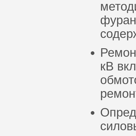
метод
фуран
содер
Ремон
кВ вк
обмото
ремон
Опред
силов