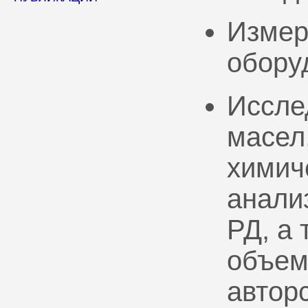
Измер
обору
Иссле
масел
химич
анали
РД, а
объем
автор