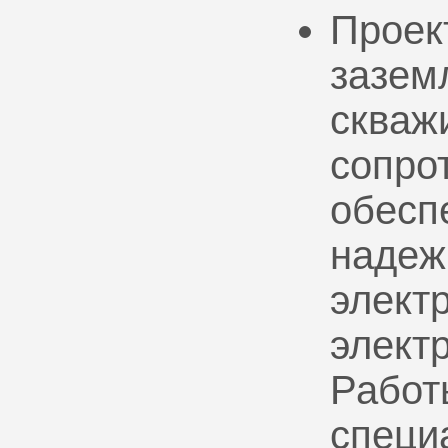
Проек
зазем
скваж
сопро
обесп
надеж
электр
элект
Работ
специ