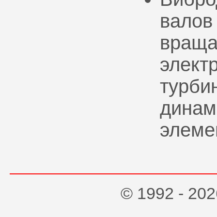
валов
враща
элект
турбин
динам
элеме
© 1992 - 2