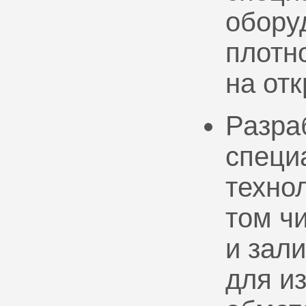
обору
плотно
на от
Разра
специ
техно
том ч
и зал
для и