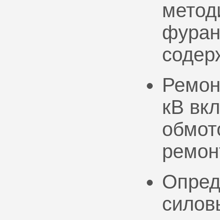
метод
фуран
содер
Ремон
кВ вк
обмото
ремон
Опред
силов