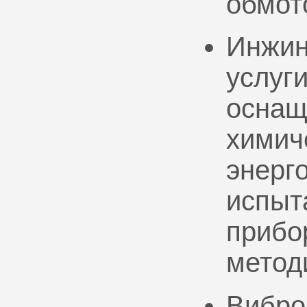
обмот
Инжин
услуг
оснащ
химич
энерг
испыт
прибо
метод
Вибро