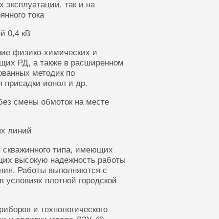
 эксплуатации, так и на
янного тока
й 0,4 кВ
ние физико-химических и
щих РД, а также в расширенном
ованных методик по
 присадки ионол и др.
без смены обмоток на месте
ых линий
 скважинного типа, имеющих
щих высокую надежность работы
ания. Работы выполняются с
в условиях плотной городской
риборов и технологического