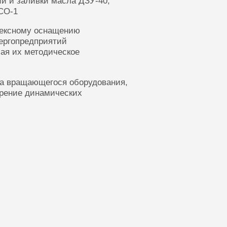
ии и заливки масла ДЗУ-40,
СО-1
лексному оснащению
ергопредприятий
ая их методическое
ка вращающегося оборудования,
ерение динамических