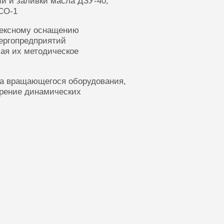
ии и заливки масла ДЗУ-40,
СО-1
лексному оснащению
ергопредприятий
ая их методическое
ка вращающегося оборудования,
ерение динамических