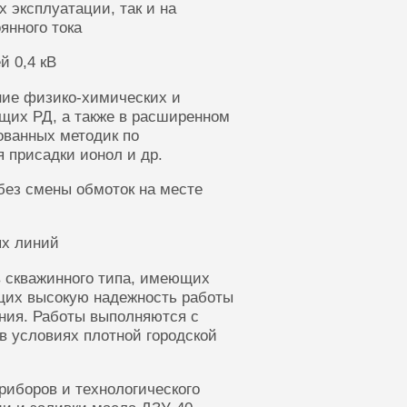
 эксплуатации, так и на
янного тока
й 0,4 кВ
ние физико-химических и
щих РД, а также в расширенном
ованных методик по
 присадки ионол и др.
без смены обмоток на месте
ых линий
 скважинного типа, имеющих
щих высокую надежность работы
ания. Работы выполняются с
в условиях плотной городской
риборов и технологического