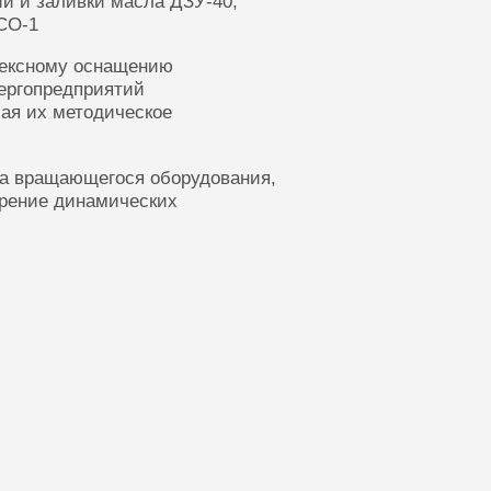
ии и заливки масла ДЗУ-40,
СО-1
лексному оснащению
ергопредприятий
ая их методическое
ка вращающегося оборудования,
ерение динамических