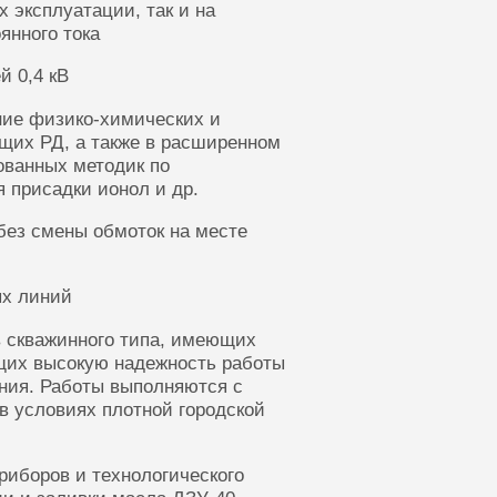
 эксплуатации, так и на
янного тока
й 0,4 кВ
ние физико-химических и
щих РД, а также в расширенном
ованных методик по
 присадки ионол и др.
без смены обмоток на месте
ых линий
 скважинного типа, имеющих
щих высокую надежность работы
ания. Работы выполняются с
в условиях плотной городской
риборов и технологического