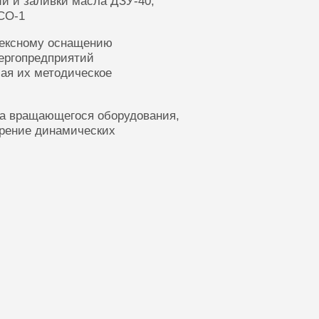
ии и заливки масла ДЗУ-40,
СО-1
лексному оснащению
ергопредприятий
ая их методическое
ка вращающегося оборудования,
ерение динамических