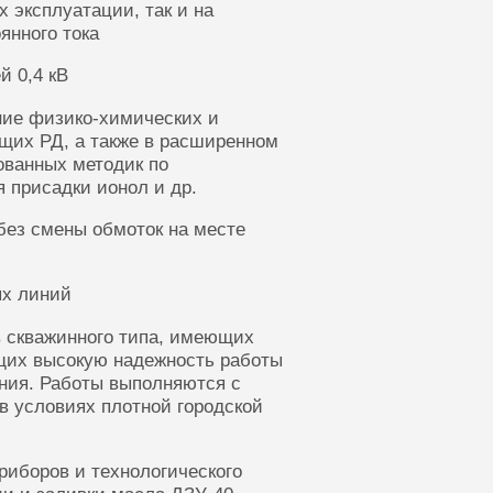
 эксплуатации, так и на
янного тока
й 0,4 кВ
ние физико-химических и
щих РД, а также в расширенном
ованных методик по
 присадки ионол и др.
без смены обмоток на месте
ых линий
 скважинного типа, имеющих
щих высокую надежность работы
ания. Работы выполняются с
в условиях плотной городской
риборов и технологического