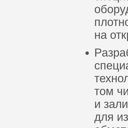
обору
плотно
на от
Разра
специ
техно
том ч
и зал
для и