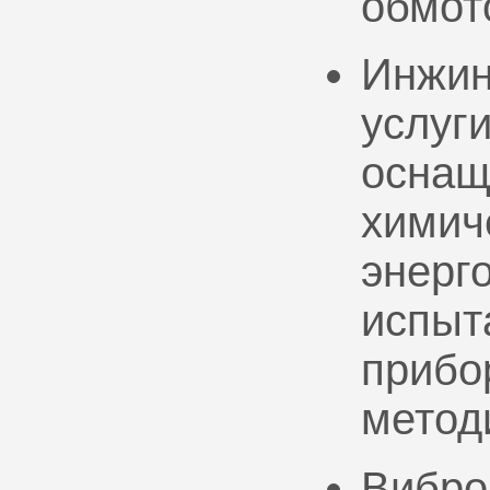
обмот
Инжин
услуг
оснащ
химич
энерг
испыт
прибо
метод
Вибро