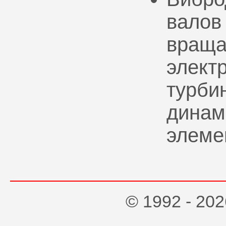
валов
враща
элект
турбин
динам
элеме
© 1992 - 2