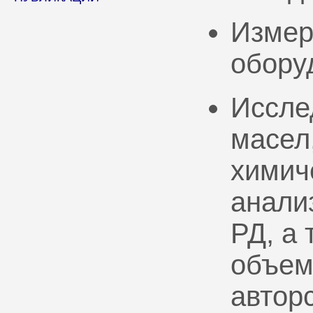
Измер
обору
Иссле
масел
химич
анали
РД, а
объем
автор