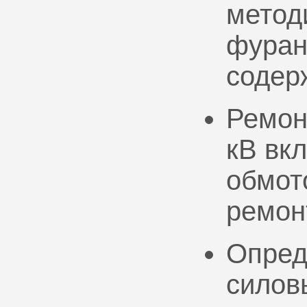
метод
фуран
содер
Ремон
кВ вк
обмото
ремон
Опред
силов