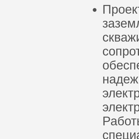
Проек
зазем
скваж
сопро
обесп
надеж
электр
элект
Работ
специ