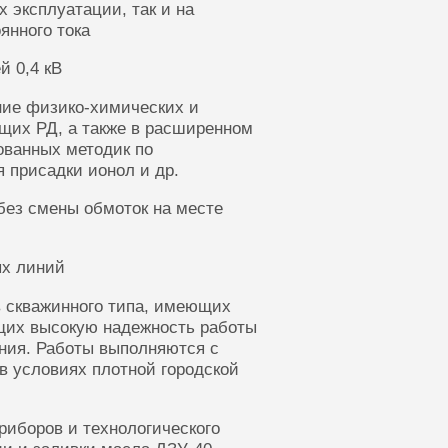
 эксплуатации, так и на
янного тока
й 0,4 кВ
ние физико-химических и
щих РД, а также в расширенном
ованных методик по
 присадки ионол и др.
без смены обмоток на месте
ых линий
 скважинного типа, имеющих
щих высокую надежность работы
ания. Работы выполняются с
в условиях плотной городской
риборов и технологического