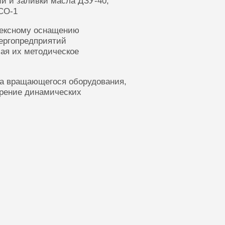
ии и заливки масла ДЗУ-40,
СО-1
лексному оснащению
ергопредприятий
ая их методическое
ка вращающегося оборудования,
ерение динамических