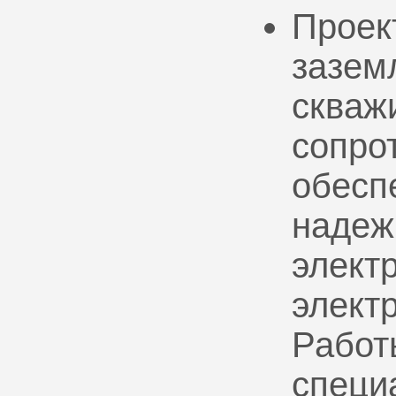
Проек
зазем
скваж
сопро
обесп
надеж
электр
элект
Работ
специ