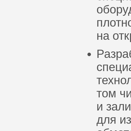
обору
плотно
на от
Разра
специ
техно
том ч
и зал
для и