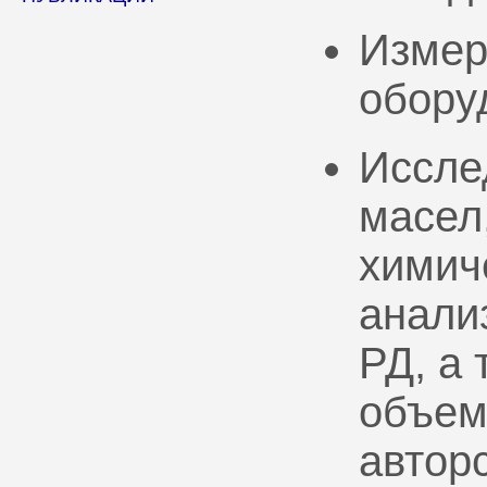
Измер
обору
Иссле
масел
химич
анали
РД, а
объем
автор