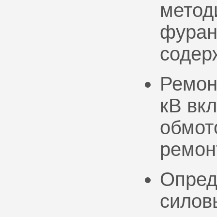
метод
фуран
содер
Ремон
кВ вк
обмото
ремон
Опред
силов