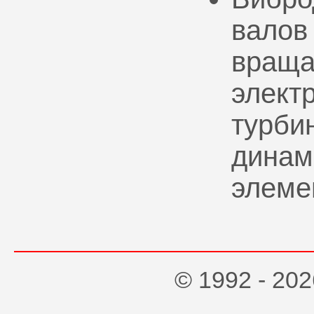
валов
враща
элект
турбин
динам
элеме
© 1992 - 2