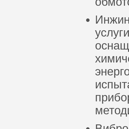
обмот
Инжин
услуг
оснащ
химич
энерг
испыт
прибо
метод
Вибро