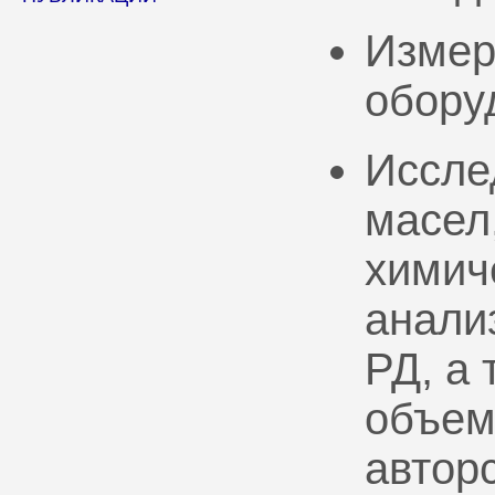
Измер
обору
Иссле
масел
химич
анали
РД, а
объем
автор