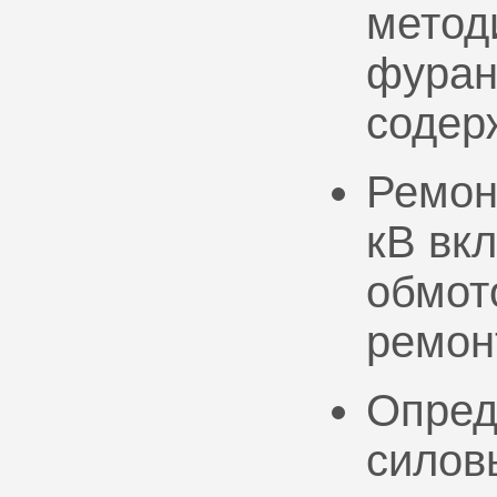
метод
фуран
содер
Ремон
кВ вк
обмото
ремон
Опред
силов