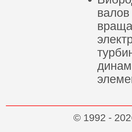
валов
враща
элект
турбин
динам
элеме
© 1992 - 2