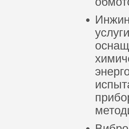
обмот
Инжин
услуг
оснащ
химич
энерг
испыт
прибо
метод
Вибро