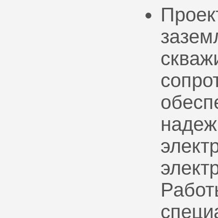
Проек
зазем
скваж
сопро
обесп
надеж
электр
элект
Работ
специ