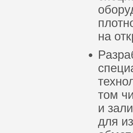
обору
плотно
на от
Разра
специ
техно
том ч
и зал
для и