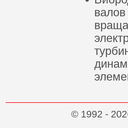
валов
враща
элект
турбин
динам
элеме
© 1992 - 2