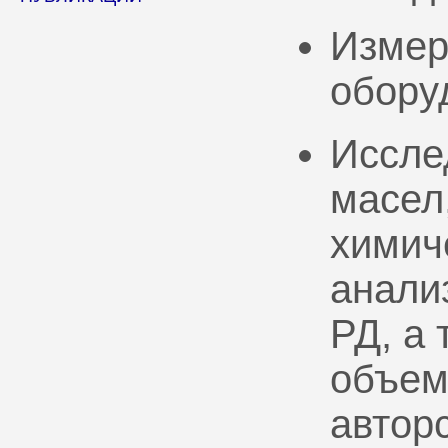
Измер
обору
Иссле
масел
химич
анали
РД, а
объем
автор