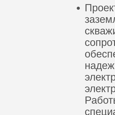
Проек
зазем
скваж
сопро
обесп
надеж
электр
элект
Работ
специ