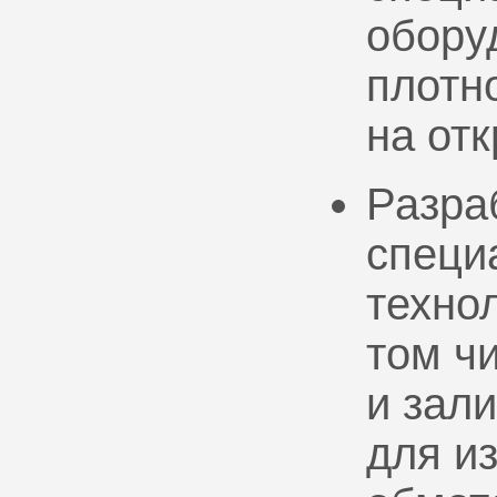
обору
плотно
на от
Разра
специ
техно
том ч
и зал
для и