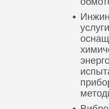
обмот
Инжин
услуг
оснащ
химич
энерг
испыт
прибо
метод
Вибро