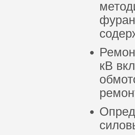
метод
фуран
содер
Ремон
кВ вк
обмото
ремон
Опред
силов