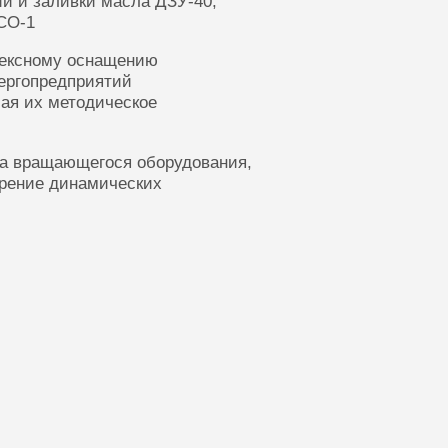
ии и заливки масла ДЗУ-40,
СО-1
лексному оснащению
ергопредприятий
ая их методическое
ка вращающегося оборудования,
ерение динамических