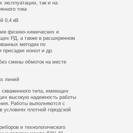
 эксплуатации, так и на
янного тока
й 0,4 кВ
ние физико-химических и
щих РД, а также в расширенном
ованных методик по
 присадки ионол и др.
без смены обмоток на месте
ых линий
 скважинного типа, имеющих
щих высокую надежность работы
ания. Работы выполняются с
в условиях плотной городской
риборов и технологического