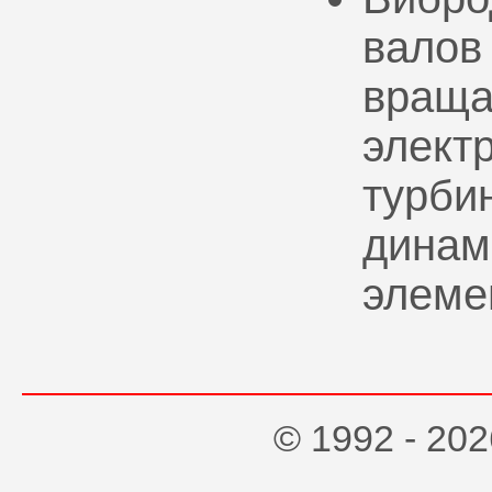
валов
враща
элект
турбин
динам
элеме
© 1992 - 2