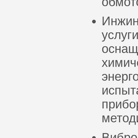
обмот
Инжин
услуг
оснащ
химич
энерг
испыт
прибо
метод
Вибро