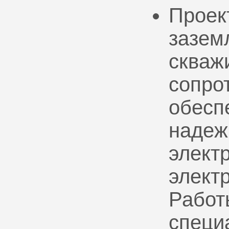
Проек
зазем
скваж
сопро
обесп
надеж
электр
элект
Работ
специ