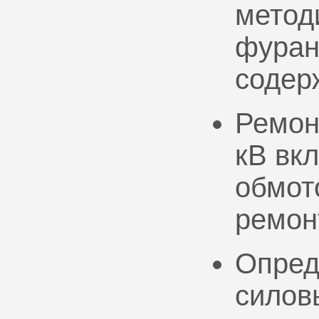
метод
фуран
содер
Ремон
кВ вк
обмото
ремон
Опред
силов