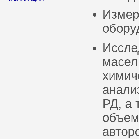
Измер
обору
Иссле
масел
химич
анали
РД, а
объем
автор