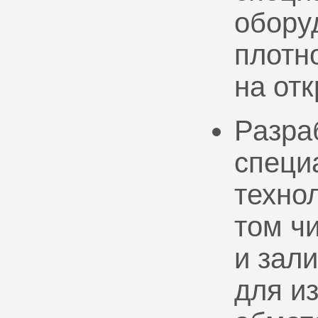
обору
плотно
на от
Разра
специ
техно
том ч
и зал
для и