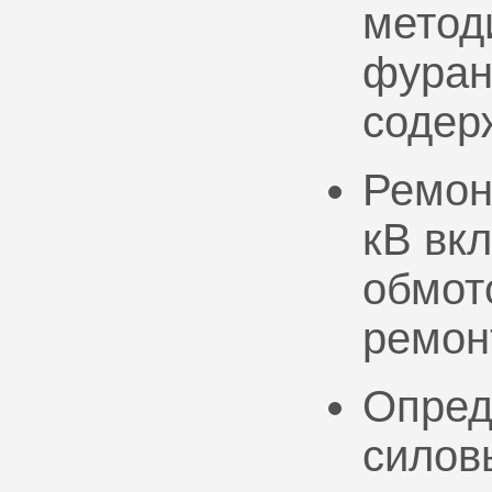
метод
фуран
содер
Ремон
кВ вк
обмото
ремон
Опред
силов