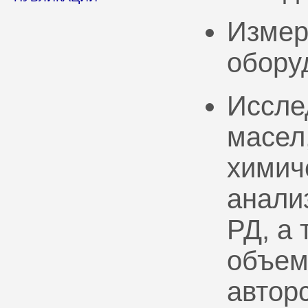
Измер
обору
Иссле
масел
химич
анали
РД, а
объем
автор