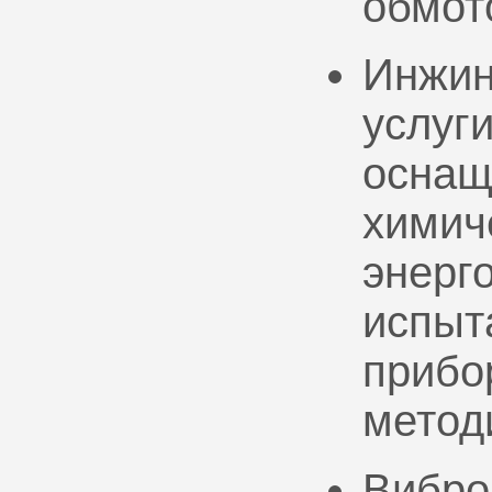
обмот
Инжин
услуг
оснащ
химич
энерг
испыт
прибо
метод
Вибро