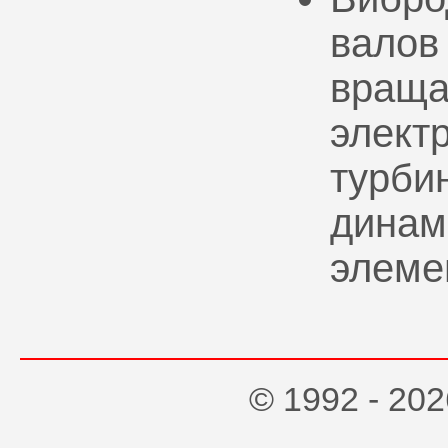
валов
враща
элект
турбин
динам
элеме
© 1992 - 2