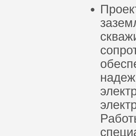
Проек
зазем
скваж
сопро
обесп
надеж
электр
элект
Работ
специ