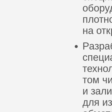
обору
плотно
на от
Разра
специ
техно
том ч
и зал
для и