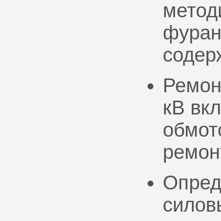
метод
фуран
содер
Ремон
кВ вк
обмото
ремон
Опред
силов