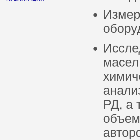
Измер
обору
Иссле
масел
химич
анали
РД, а
объем
автор