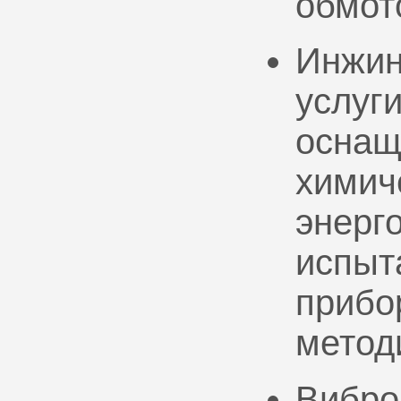
обмот
Инжин
услуг
оснащ
химич
энерг
испыт
прибо
метод
Вибро