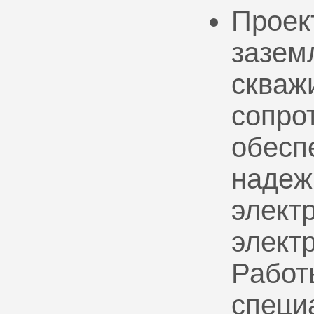
Проек
зазем
скваж
сопро
обесп
надеж
электр
элект
Работ
специ