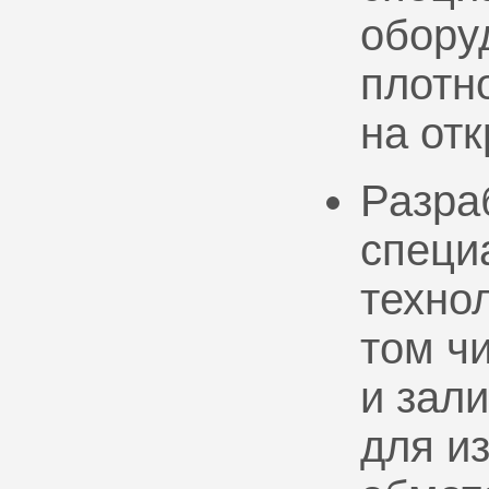
обору
плотно
на от
Разра
специ
техно
том ч
и зал
для и