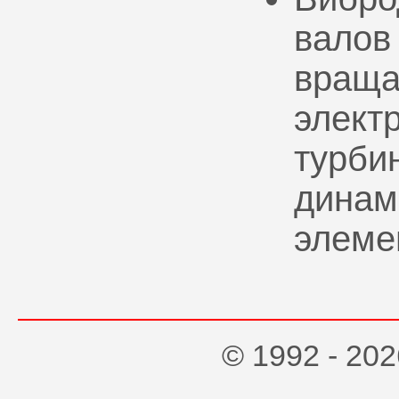
валов
враща
элект
турбин
динам
элеме
© 1992 - 2