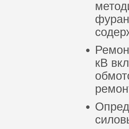
метод
фуран
содер
Ремон
кВ вк
обмото
ремон
Опред
силов