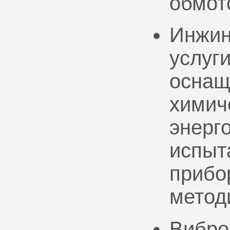
обмот
Инжин
услуг
оснащ
химич
энерг
испыт
прибо
метод
Вибро