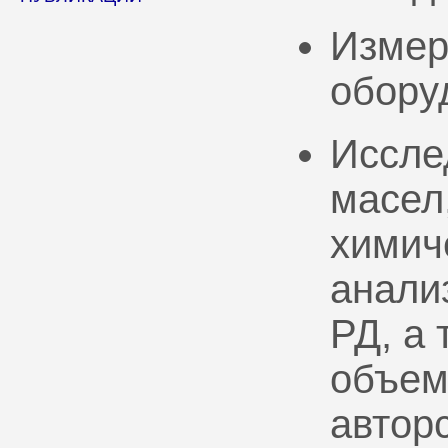
Измер
обору
Иссле
масел
химич
анали
РД, а
объем
автор