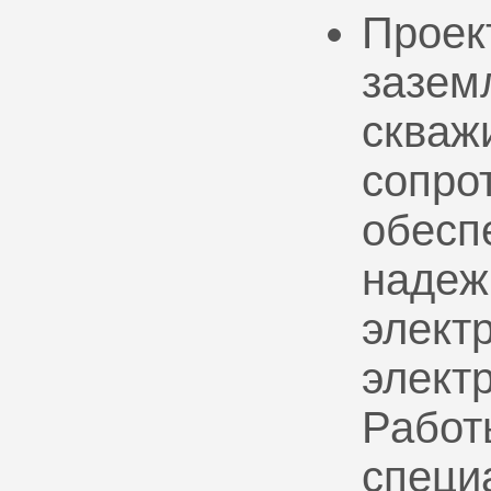
Проек
зазем
скваж
сопро
обесп
надеж
электр
элект
Работ
специ