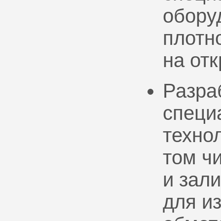
обору
плотно
на от
Разра
специ
техно
том ч
и зал
для и