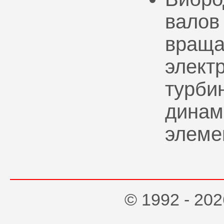
валов
враща
элект
турбин
динам
элеме
© 1992 - 2