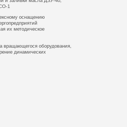
ии и заливки масла ДЗУ-40,
СО-1
лексному оснащению
ергопредприятий
ая их методическое
ка вращающегося оборудования,
ерение динамических