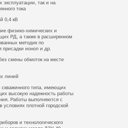
 эксплуатации, так и на
янного тока
й 0,4 кВ
ние физико-химических и
щих РД, а также в расширенном
ованных методик по
 присадки ионол и др.
без смены обмоток на месте
ых линий
 скважинного типа, имеющих
щих высокую надежность работы
ания. Работы выполняются с
в условиях плотной городской
риборов и технологического