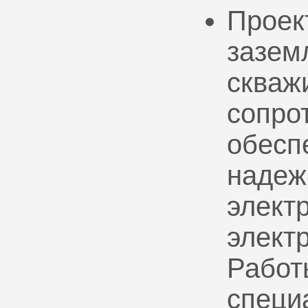
Проек
зазем
скваж
сопро
обесп
надеж
электр
элект
Работ
специ