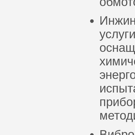
обмот
Инжин
услуг
оснащ
химич
энерг
испыт
прибо
метод
Вибро