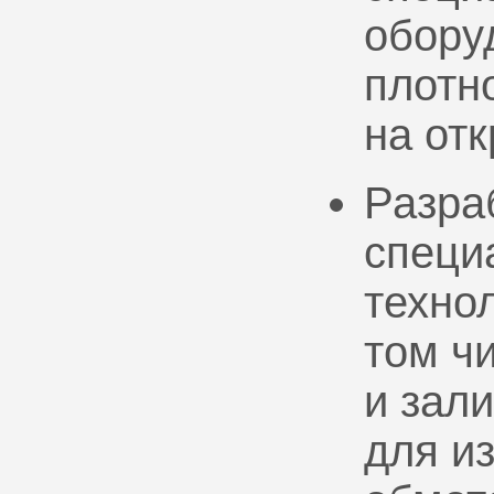
обору
плотно
на от
Разра
специ
техно
том ч
и зал
для и