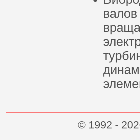
валов
враща
элект
турбин
динам
элеме
© 1992 - 2