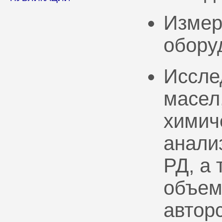
Измер
обору
Иссле
масел
химич
анали
РД, а
объем
автор