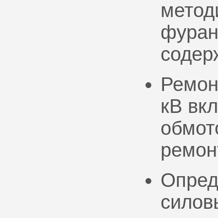
метод
фуран
содер
Ремон
кВ вк
обмото
ремон
Опред
силов