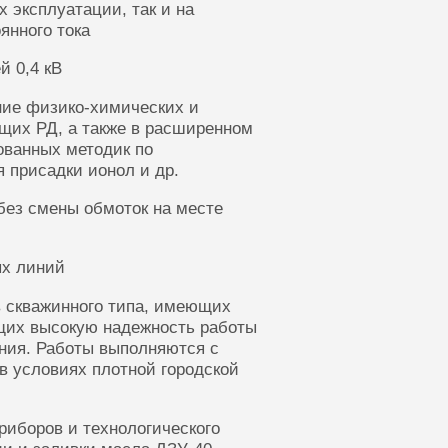
 эксплуатации, так и на
янного тока
й 0,4 кВ
ние физико-химических и
щих РД, а также в расширенном
ованных методик по
 присадки ионол и др.
без смены обмоток на месте
ых линий
 скважинного типа, имеющих
щих высокую надежность работы
ания. Работы выполняются с
в условиях плотной городской
риборов и технологического