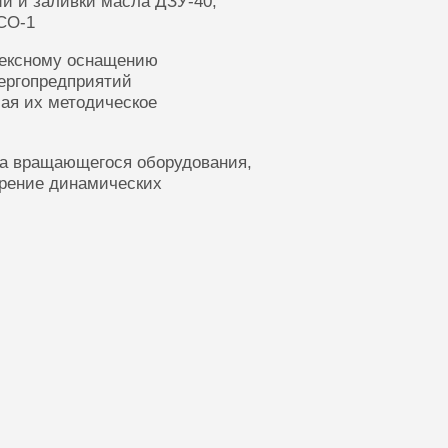
ии и заливки масла ДЗУ-40,
СО-1
лексному оснащению
ергопредприятий
ая их методическое
ка вращающегося оборудования,
ерение динамических