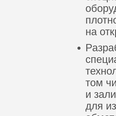
обору
плотно
на от
Разра
специ
техно
том ч
и зал
для и