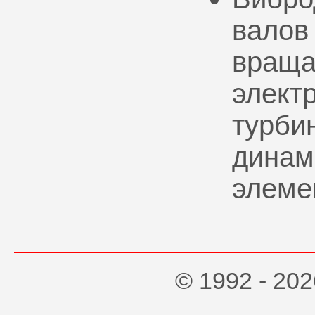
валов
враща
элект
турбин
динам
элеме
© 1992 - 2