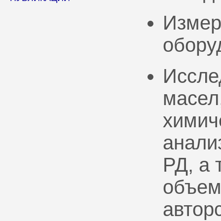
Измер
обору
Иссле
масел
химич
анали
РД, а
объем
автор