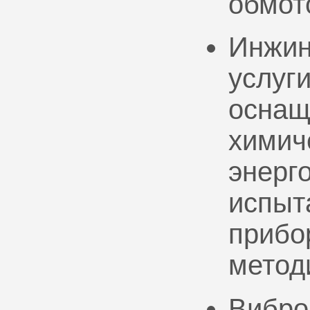
обмот
Инжин
услуг
оснащ
химич
энерг
испыт
прибо
метод
Вибро