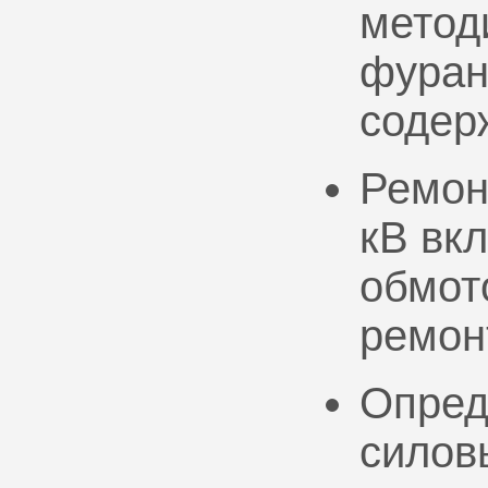
метод
фуран
содер
Ремон
кВ вк
обмото
ремон
Опред
силов